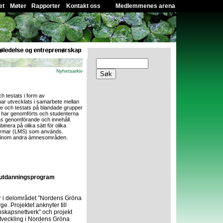
et
Møter
Rapporter
Kontakt oss
Medlemmenes arena
Nyhetsarkiv
h testats i form av
har utvecklats i samarbete mellan
ge och testats på blandade grupper
 har genomförts och studenterna
nas genomförande och innehåll.
inera på olika sätt för olika
tformar (LMS) som används.
mpa inom andra ämnesområden.
erutdanningsprogram
r i delområdet ”Nordens Gröna
e. Projektet anknyter till
nnskapsnettverk” och projekt
utveckling i Nordens Gröna