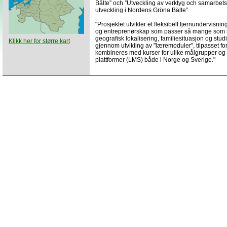
Bälte” och ”Utveckling av verktyg och samarbets
utveckling i Nordens Gröna Bälte”.
"Prosjektet utvikler et fleksibelt fjernundervisn
og entreprenørskap som passer så mange som mu
geografisk lokalisering, familiesituasjon og studi
Klikk her for større kart
gjennom utvikling av "læremoduler", tilpasset fo
kombineres med kurser for ulike målgrupper og 
plattformer (LMS) både i Norge og Sverige."