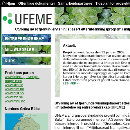
Offentlige dokumenter
Samarbeidspartnere
Tidsplan for prosjekt
Hjem
Aktuelt:
Projektet avslutades den 31 januari 2005.
8 stycken nätbaserade kurser har utvecklats oc
deltagarbaserade utprövningar. Kursmaterialet 
de deltagande institutionerna i Norge och Sveri
med studenter från båda länderna. Kursenkäter
(ca 150 st) är övervägande positiva till kurser
Projektets parter:
Materialet är modulärt uppbyggt och går att komb
www.interreg-sverige-
kurser i Norge och Sverige i de olika kursplat
Erfarenheter från projektet går att även tillä
norge.com
LES MER>>
www.kks.se
www.hint.no
www.hist.no
www.mh.se
www.ntnu.no
Utvikling av et fjernundervisningsbasert ett
i miljøledelse og entreprenørskap (UFEME)
Nordens Gröna Bälte
UFEME är gränsöverskridande projekt och ingå
Bälte” i EU-programmet Interreg IIIA Sverige-Norg
tidigare Interreg II- projekt som ”Grenseløst Ku
inom Interreg III som ”Miljöbaserad Näringslivs