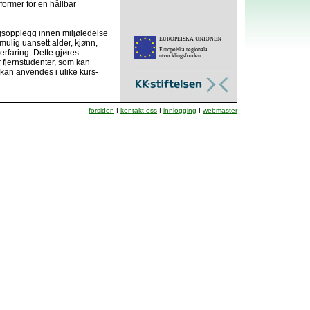
former för en hållbar
ingsopplegg innen miljøledelse
EUROPEISKA UNIONEN
lig uansett alder, kjønn,
Europeiska regionala
erfaring. Dette gjøres
utvecklingsfonden
r fjernstudenter, som kan
kan anvendes i ulike kurs-
forsiden
I
kontakt oss
I
innlogging
I
webmaster